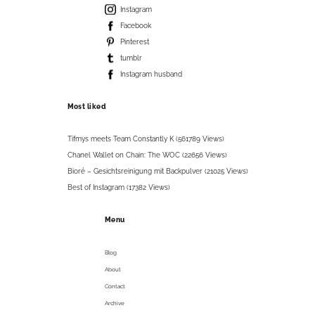
Instagram
Facebook
Pinterest
tumblr
Instagram husband
Most liked
Tifmys meets Team Constantly K (561789 Views)
Chanel Wallet on Chain: The WOC (22656 Views)
Bioré – Gesichtsreinigung mit Backpulver (21025 Views)
Best of Instagram (17382 Views)
Menu
Blog
About
Contact
Archive