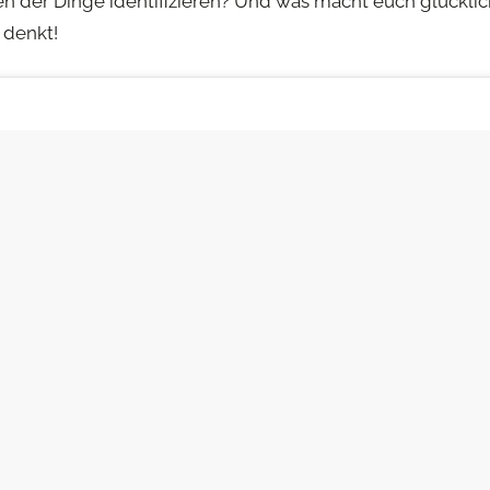
gen der Dinge identifizieren? Und was macht euch glückli
 denkt!