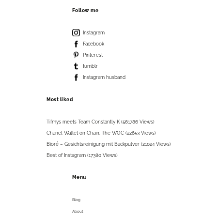
Follow me
Instagram
Facebook
Pinterest
tumblr
Instagram husband
Most liked
Tifmys meets Team Constantly K (561786 Views)
Chanel Wallet on Chain: The WOC (22653 Views)
Bioré – Gesichtsreinigung mit Backpulver (21024 Views)
Best of Instagram (17380 Views)
Menu
Blog
About