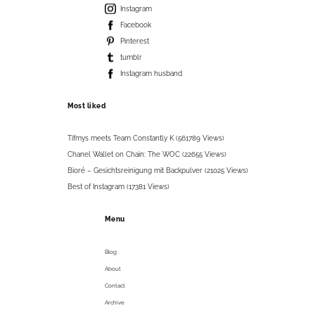
Instagram
Facebook
Pinterest
tumblr
Instagram husband
Most liked
Tifmys meets Team Constantly K (561789 Views)
Chanel Wallet on Chain: The WOC (22655 Views)
Bioré – Gesichtsreinigung mit Backpulver (21025 Views)
Best of Instagram (17381 Views)
Menu
Blog
About
Contact
Archive