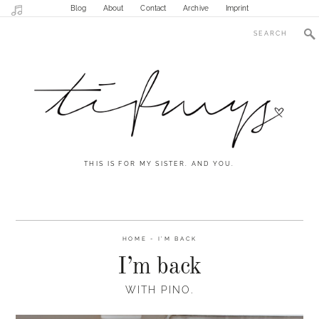
Blog
About
Contact
Archive
Imprint
THIS IS FOR MY SISTER. AND YOU.
HOME
-
I’M BACK
I’m back
WITH PINO.